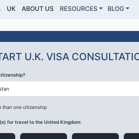
A
UK
ABOUT US
RESOURCES
BLOG
TART U.K. VISA CONSULTATI
citizenship?
stan
 than one citizenship
s) for travel to the United Kingdom: