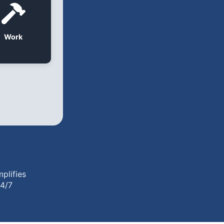
Work
plifies
24/7