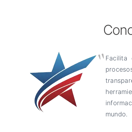
Cono
"
Facilita
procesos
transpa
herrami
informa
mundo.