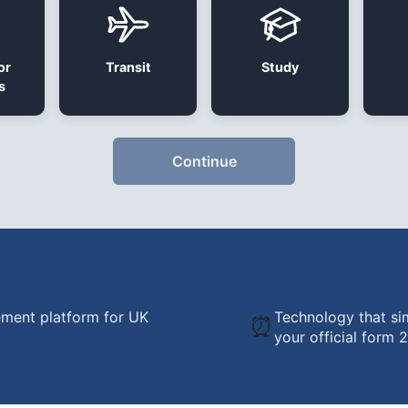
or
Transit
Study
s
Continue
ment platform for UK
Technology that sim
⏰
your official form 