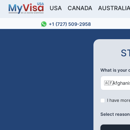
USA
CANADA
AUSTRALI
+1 (727) 509-2958
S
What is your 
🇦🇫
Afghani
I have more
Select reason(