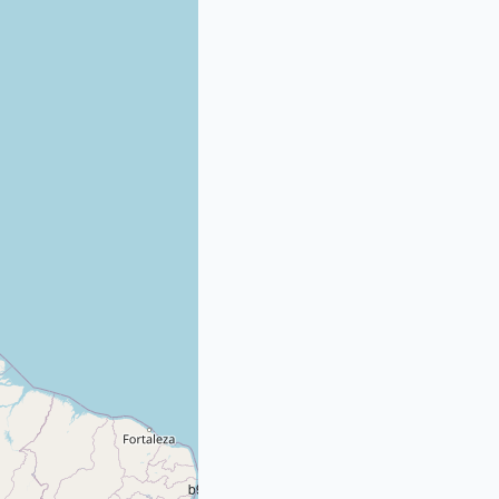
b981;