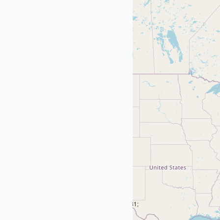
b981;
b981;
b981;