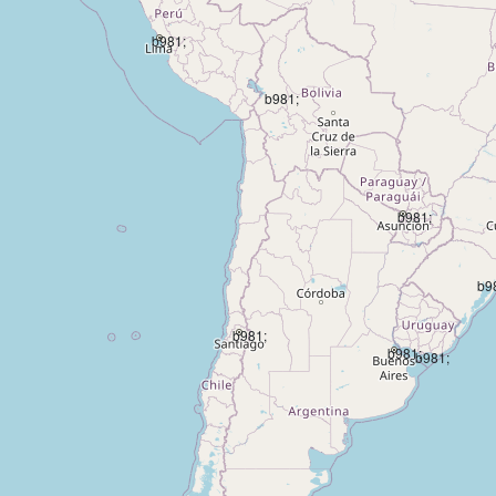
b981;
b981;
b981;
b9
b981;
b981;
b981;